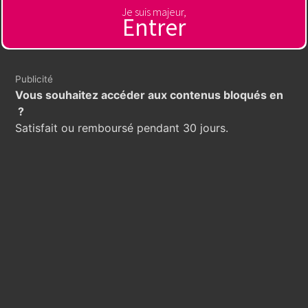
Je suis majeur,
Entrer
Khám Phá Slot Game Đặc Sắc Tại OK9
Slot game tại OK9 mang đến những giây phút giải trí
Publicité
thú vị, dễ dàng chơi và đầy kịch tính. Với đa dạng các
Vous souhaitez accéder aux contenus bloqués en
thể loại và tính năng đặc biệt, OK9 là một điểm đến lý
?
tưởng cho những ai yêu thích trò chơi này. Hãy cùng
Satisfait ou remboursé pendant 30 jours.
tìm hiểu chi tiết về slot game tại OK9 để khám phá
những điều hấp dẫn mà trò chơi này mang lại.
1. Tổng Quan Về Trò Chơi Slot Tại OK9
Slot game tại OK9 rất dễ chơi và không yêu cầu nhiều
kỹ năng phức tạp. Bạn chỉ cần quay các cuộn và chờ
đợi các biểu tượng xuất hiện để giành chiến thắng.
Các trò chơi tại OK9 đều có đồ họa sắc nét, âm thanh
sống động, mang đến trải nghiệm chơi game tuyệt vời.
2. Các Thể Loại Slot Game Tại OK9